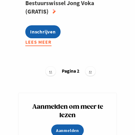
Bestuurswissel Jong Voka
(GRATIS)
Inschrijven
LEES MEER
ABOUT
BESTUURSWISSEL
JONG
VOKA
Paginering
(GRATIS)
Pagina 2
Vorige
‹‹
Volgende
››
pagina
pagina
Aanmelden om meer te
lezen
Aanmelden