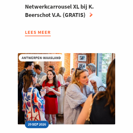
Netwerkcarrousel XL bij K.
Beerschot V.A. (GRATIS)
LEES MEER
ABOUT
NETWERKCARROUSEL
XL
BIJ
ANTWERPEN-WAASLAND
K.
BEERSCHOT
V.A.
(GRATIS)
29 SEP 2026