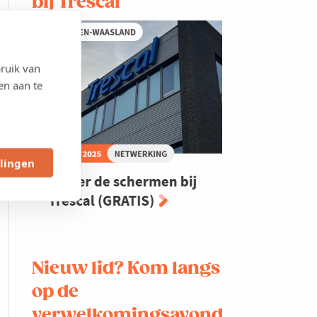
bij Trescal
ruik van
en aan te
llingen
Nieuw lid? Kom langs
op de
verwelkomingsavond