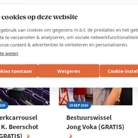
u?
 cookies op deze website
ebruik van cookies om gegevens m.b.t. de prestaties en het geb
N-WAASLAND
ANTWERPEN-WAASLAND
te te verzamelen & analyseren, om sociale netwerkfunctionaliteit
onze content & advertenties te verbeteren en personaliseren.
te weten
okies toestaan
Weigeren
Cookie-inste
2026
29 SEP 2026
erkcarrousel
Bestuurswissel
j K. Beerschot
Jong Voka (GRATIS)
(GRATIS)