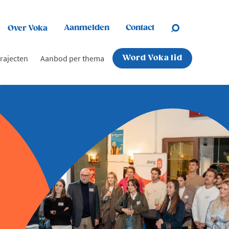
Aanmelden
Contact
Over Voka
rajecten
Aanbod per thema
Word Voka lid