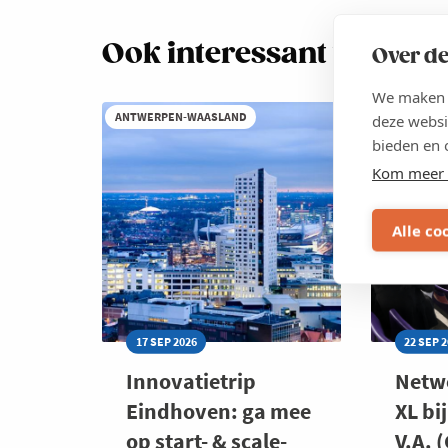
Ook interessant voor jo
Over de
We maken g
ANTWERPEN-WAASLAND
ANTWERPE
deze websi
bieden en 
Kom meer 
Alle co
17 SEP 2026
22 SEP 
Innovatietrip
Netw
Eindhoven: ga mee
XL bi
op start- & scale-
V.A. 