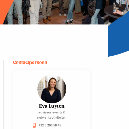
Contactpersoon
Eva Luyten
adviseur events &
netwerkactiviteiten
+32 3 206 58 45