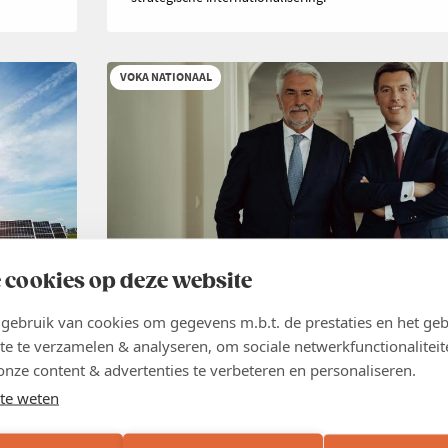
VOKA NATIONAAL
 cookies op deze website
NIEUWS
26 JUN 2026
ebruik van cookies om gegevens m.b.t. de prestaties en het geb
Groei creëer je niet met nieuwe
te te verzamelen & analyseren, om sociale netwerkfunctionaliteit
belastingen
,
onze content & advertenties te verbeteren en personaliseren.
te weten
België heeft geen tekort aan belastingen. België heeft
groei. Elke maatregel die die groei afremt en de econ
ig hun