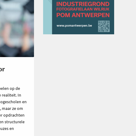
or
pelen op de
ealiteit. In
hogescholen en
n, maar ze om
ier opdrachten
en structurele
euzes en