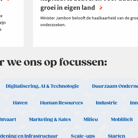
groei in eigen land
n
re
Minister Jambon belooft de haalbaarheid van de groe
zijn
onderzoeken.
e
ar we ons op focussen:
Digitalisering, AI & Technologie
Duurzaam Ondern
Haven
Human Resources
Industrie
Inn
htvaart
Marketing & Sales
Milieu
Mobiliteit
rdening en Infrastructuur
Scale-ups
Starten