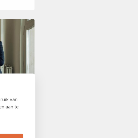
ruik van
en aan te
 een tekort aan
omie belast,