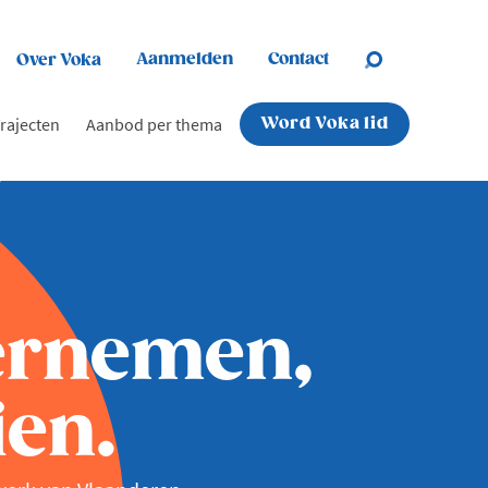
Aanmelden
Contact
Over Voka
rajecten
Aanbod per thema
Word Voka lid
ernemen,
en.