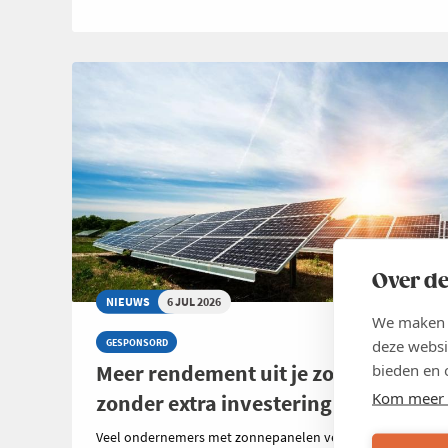
Over de
NIEUWS
6 JUL 2026
We maken g
deze websi
GESPONSORD
Meer rendement uit je zonnepanelen
bieden en 
Kom meer 
zonder extra investering
Veel ondernemers met zonnepanelen vergelijken zorgvuld