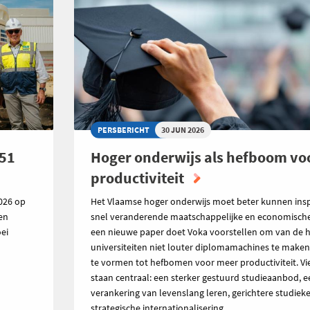
PERSBERICHT
30 JUN 2026
151
Hoger onderwijs als hefboom vo
productiviteit
026 op
Het Vlaamse hoger onderwijs moet beter kunnen ins
den
snel veranderende maatschappelijke en economische r
ei
een nieuwe paper doet Voka voorstellen om van de 
universiteiten niet louter diplomamachines te make
te vormen tot hefbomen voor meer productiviteit. V
staan centraal: een sterker gestuurd studieaanbod, e
verankering van levenslang leren, gerichtere studiek
strategische internationalisering.