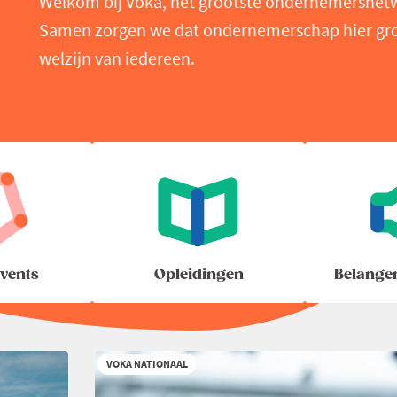
Welkom bij Voka, het grootste ondernemersnet
Samen zorgen we dat ondernemerschap hier groei
welzijn van iedereen.
vents
Opleidingen
Belange
VOKA NATIONAAL