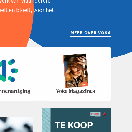
werk van Vlaanderen.
t en bloeit, voor het
MEER OVER VOKA
nbehartiging
Voka Magazines