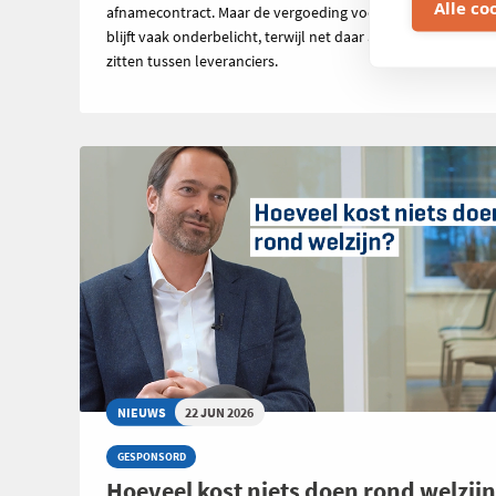
Alle co
afnamecontract. Maar de vergoeding voor geïnjecteerde s
blijft vaak onderbelicht, terwijl net daar aanzienlijke verschi
zitten tussen leveranciers.
NIEUWS
22 JUN 2026
GESPONSORD
Hoeveel kost niets doen rond welzij