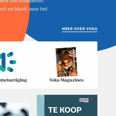
werk van Vlaanderen.
t en bloeit, voor het
MEER OVER VOKA
nbehartiging
Voka Magazines