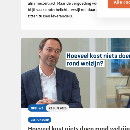
Alle co
afnamecontract. Maar de vergoeding voor geïnjecteerde s
blijft vaak onderbelicht, terwijl net daar aanzienlijke verschi
zitten tussen leveranciers.
NIEUWS
22 JUN 2026
GESPONSORD
Hoeveel kost niets doen rond welzij