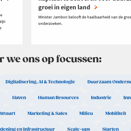
groei in eigen land
n
re
Minister Jambon belooft de haalbaarheid van de groe
zijn
onderzoeken.
e
ar we ons op focussen:
Digitalisering, AI & Technologie
Duurzaam Ondern
Haven
Human Resources
Industrie
Inn
htvaart
Marketing & Sales
Milieu
Mobiliteit
rdening en Infrastructuur
Scale-ups
Starten