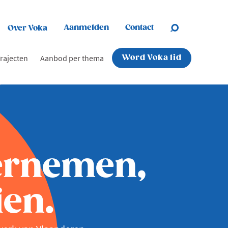
Aanmelden
Contact
Over Voka
rajecten
Aanbod per thema
Word Voka lid
ernemen,
en.