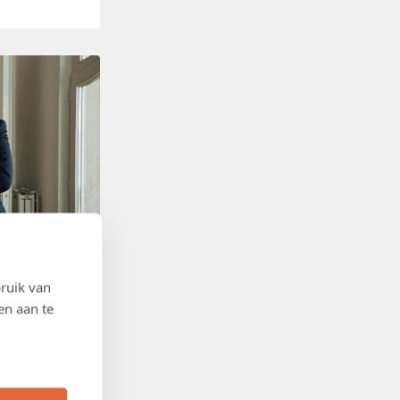
ruik van
en aan te
 een tekort aan
omie belast,