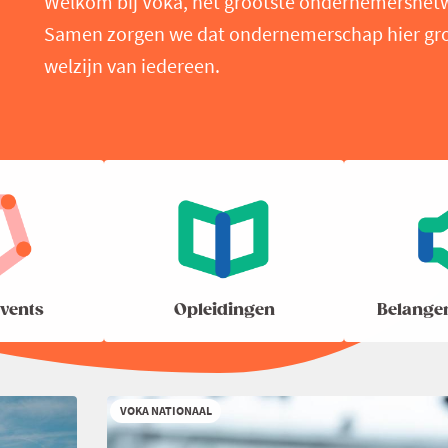
Welkom bij Voka, het grootste ondernemersnet
Samen zorgen we dat ondernemerschap hier groei
welzijn van iedereen.
vents
Opleidingen
Belange
VOKA NATIONAAL