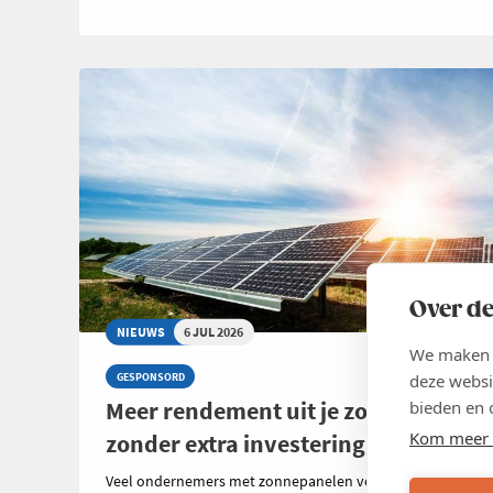
Over de
NIEUWS
6 JUL 2026
We maken g
deze websi
GESPONSORD
Meer rendement uit je zonnepanelen
bieden en 
Kom meer 
zonder extra investering
Veel ondernemers met zonnepanelen vergelijken zorgvuld