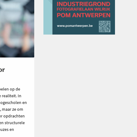
or
pelen op de
ealiteit. In
hogescholen en
n, maar ze om
ier opdrachten
en structurele
euzes en