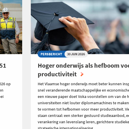
PERSBERICHT
30 JUN 2026
151
Hoger onderwijs als hefboom vo
productiviteit
026 op
Het Vlaamse hoger onderwijs moet beter kunnen ins
den
snel veranderende maatschappelijke en economische r
ei
een nieuwe paper doet Voka voorstellen om van de 
universiteiten niet louter diplomamachines te make
te vormen tot hefbomen voor meer productiviteit. V
staan centraal: een sterker gestuurd studieaanbod, e
verankering van levenslang leren, gerichtere studiek
strategische internationalisering.