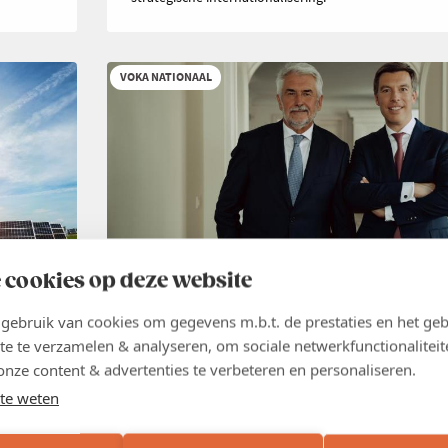
VOKA NATIONAAL
 cookies op deze website
NIEUWS
26 JUN 2026
ebruik van cookies om gegevens m.b.t. de prestaties en het geb
Groei creëer je niet met nieuwe
te te verzamelen & analyseren, om sociale netwerkfunctionaliteit
belastingen
,
onze content & advertenties te verbeteren en personaliseren.
te weten
België heeft geen tekort aan belastingen. België heeft
groei. Elke maatregel die die groei afremt en de econ
ig hun