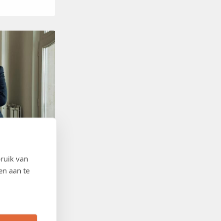
ruik van
en aan te
 een tekort aan
omie belast,