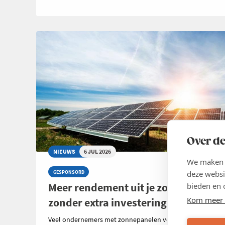
Over de
NIEUWS
6 JUL 2026
We maken g
deze websi
GESPONSORD
Meer rendement uit je zonnepanelen
bieden en 
Kom meer 
zonder extra investering
Veel ondernemers met zonnepanelen vergelijken zorgvuld