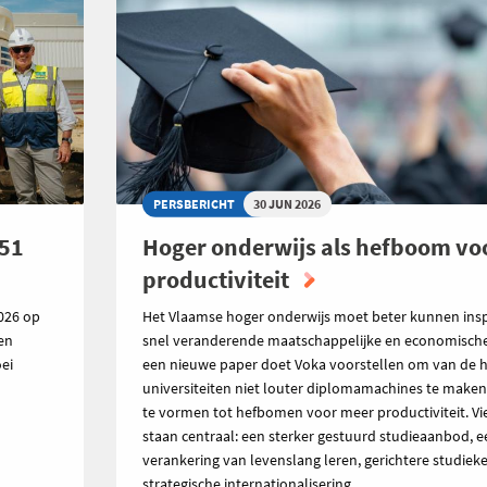
PERSBERICHT
30 JUN 2026
151
Hoger onderwijs als hefboom vo
productiviteit
026 op
Het Vlaamse hoger onderwijs moet beter kunnen ins
den
snel veranderende maatschappelijke en economische r
ei
een nieuwe paper doet Voka voorstellen om van de 
universiteiten niet louter diplomamachines te make
te vormen tot hefbomen voor meer productiviteit. V
staan centraal: een sterker gestuurd studieaanbod, e
verankering van levenslang leren, gerichtere studiek
strategische internationalisering.