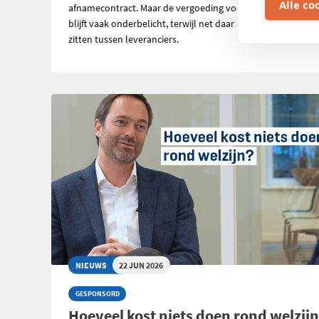
Alle co
afnamecontract. Maar de vergoeding voor geïnjecteerde s
blijft vaak onderbelicht, terwijl net daar aanzienlijke verschi
zitten tussen leveranciers.
NIEUWS
22 JUN 2026
GESPONSORD
Hoeveel kost niets doen rond welzij