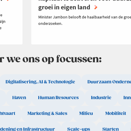
groei in eigen land
n
re
Minister Jambon belooft de haalbaarheid van de groe
zijn
onderzoeken.
e
ar we ons op focussen:
Digitalisering, AI & Technologie
Duurzaam Ondern
Haven
Human Resources
Industrie
Inn
htvaart
Marketing & Sales
Milieu
Mobiliteit
rdening en Infrastructuur
Scale-ups
Starten