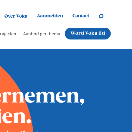
Aanmelden
Contact
Over Voka
rajecten
Aanbod per thema
Word Voka lid
ernemen,
en.