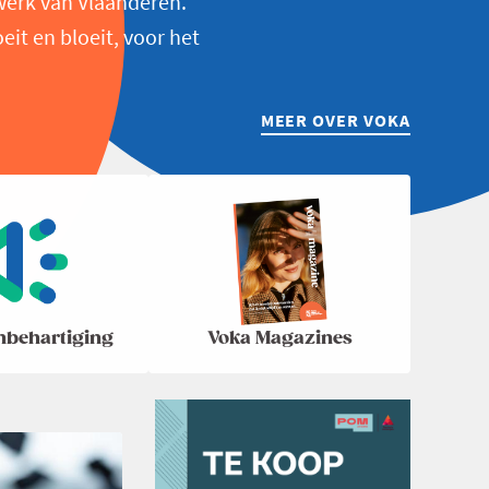
werk van Vlaanderen.
t en bloeit, voor het
MEER OVER VOKA
nbehartiging
Voka Magazines