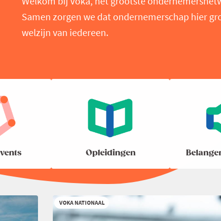
Welkom bij Voka, het grootste ondernemersnet
Samen zorgen we dat ondernemerschap hier groei
welzijn van iedereen.
vents
Opleidingen
Belange
VOKA NATIONAAL