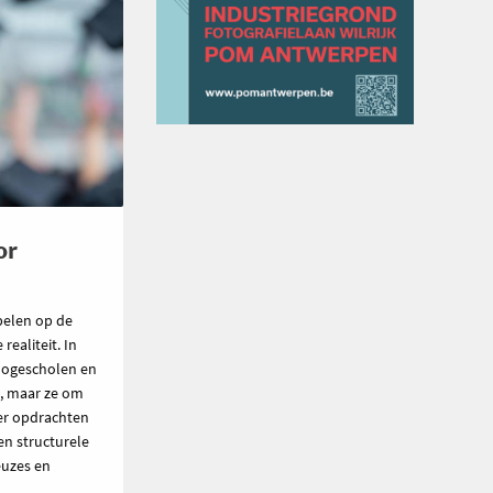
or
pelen op de
ealiteit. In
hogescholen en
n, maar ze om
ier opdrachten
en structurele
euzes en