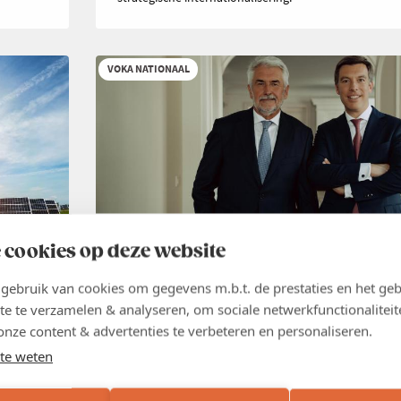
VOKA NATIONAAL
 cookies op deze website
NIEUWS
26 JUN 2026
ebruik van cookies om gegevens m.b.t. de prestaties en het geb
Groei creëer je niet met nieuwe
te te verzamelen & analyseren, om sociale netwerkfunctionaliteit
belastingen
,
onze content & advertenties te verbeteren en personaliseren.
te weten
België heeft geen tekort aan belastingen. België heeft
groei. Elke maatregel die die groei afremt en de econ
ig hun