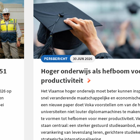
PERSBERICHT
30 JUN 2026
151
Hoger onderwijs als hefboom vo
productiviteit
026 op
Het Vlaamse hoger onderwijs moet beter kunnen ins
den
snel veranderende maatschappelijke en economische r
ei
een nieuwe paper doet Voka voorstellen om van de 
universiteiten niet louter diplomamachines te make
te vormen tot hefbomen voor meer productiviteit. V
staan centraal: een sterker gestuurd studieaanbod, e
verankering van levenslang leren, gerichtere studiek
strategische internationalisering.