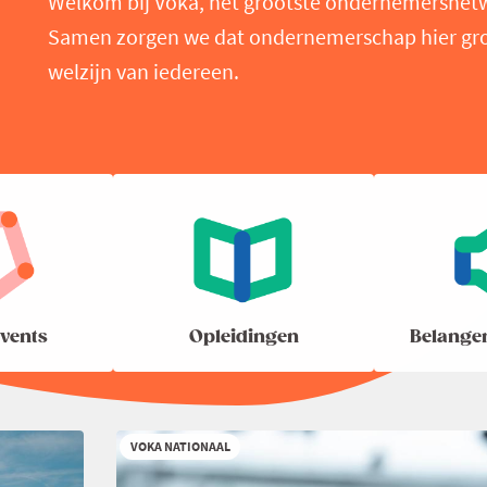
Welkom bij Voka, het grootste ondernemersnet
Samen zorgen we dat ondernemerschap hier groei
welzijn van iedereen.
vents
Opleidingen
Belange
VOKA NATIONAAL