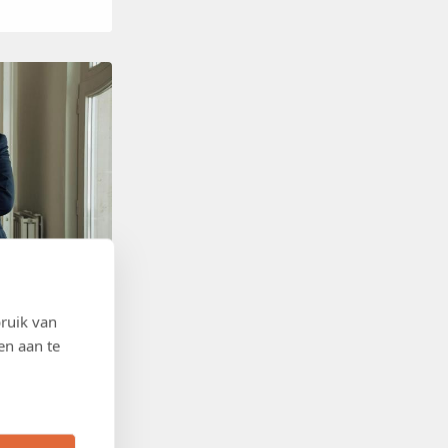
ruik van
en aan te
 een tekort aan
omie belast,