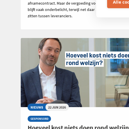
Alle co
afnamecontract. Maar de vergoeding voor geïnjecteerde s
blijft vaak onderbelicht, terwijl net daar aanzienlijke verschi
zitten tussen leveranciers.
NIEUWS
22 JUN 2026
GESPONSORD
Hoeveel kost niets doen rond welzij