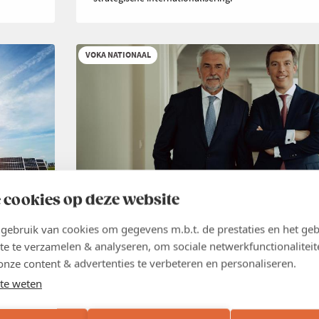
VOKA NATIONAAL
 cookies op deze website
NIEUWS
26 JUN 2026
ebruik van cookies om gegevens m.b.t. de prestaties en het geb
Groei creëer je niet met nieuwe
te te verzamelen & analyseren, om sociale netwerkfunctionaliteit
belastingen
,
onze content & advertenties te verbeteren en personaliseren.
te weten
België heeft geen tekort aan belastingen. België heeft
groei. Elke maatregel die die groei afremt en de econ
ig hun