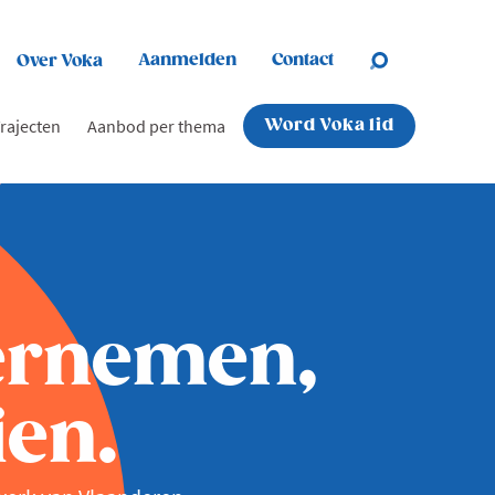
Aanmelden
Contact
Over Voka
rajecten
Aanbod per thema
Word Voka lid
ernemen,
en.