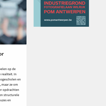
or
pelen op de
ealiteit. In
hogescholen en
n, maar ze om
ier opdrachten
en structurele
euzes en