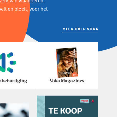
werk van Vlaanderen.
t en bloeit, voor het
MEER OVER VOKA
nbehartiging
Voka Magazines