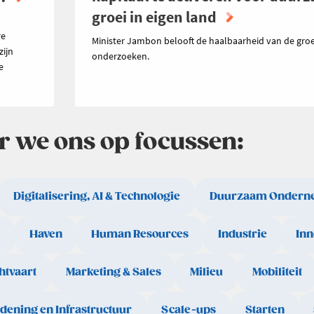
groei in eigen land
n
re
Minister Jambon belooft de haalbaarheid van de groe
zijn
onderzoeken.
e
ar we ons op focussen:
Digitalisering, AI & Technologie
Duurzaam Ondern
Haven
Human Resources
Industrie
Inn
htvaart
Marketing & Sales
Milieu
Mobiliteit
rdening en Infrastructuur
Scale-ups
Starten