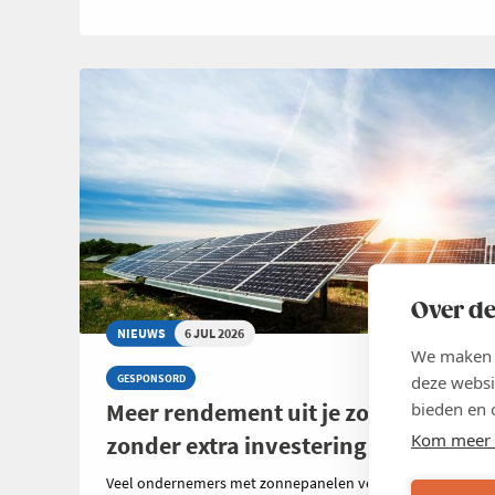
Over de
NIEUWS
6 JUL 2026
We maken g
deze websi
GESPONSORD
Meer rendement uit je zonnepanelen
bieden en 
Kom meer 
zonder extra investering
Veel ondernemers met zonnepanelen vergelijken zorgvuld