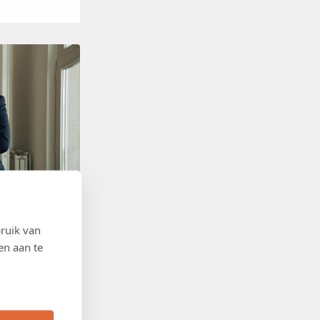
ruik van
en aan te
 een tekort aan
omie belast,