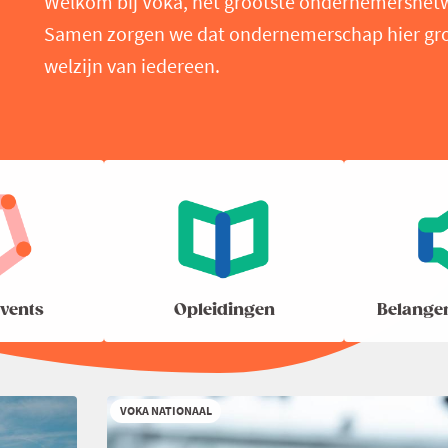
Welkom bij Voka, het grootste ondernemersnet
Samen zorgen we dat ondernemerschap hier groei
welzijn van iedereen.
vents
Opleidingen
Belange
VOKA NATIONAAL