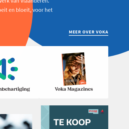
werk van Vlaanderen.
t en bloeit, voor het
MEER OVER VOKA
nbehartiging
Voka Magazines