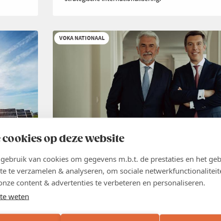
VOKA NATIONAAL
 cookies op deze website
NIEUWS
26 JUN 2026
ebruik van cookies om gegevens m.b.t. de prestaties en het geb
Groei creëer je niet met nieuwe
te te verzamelen & analyseren, om sociale netwerkfunctionaliteit
belastingen
,
onze content & advertenties te verbeteren en personaliseren.
te weten
België heeft geen tekort aan belastingen. België heeft
groei. Elke maatregel die die groei afremt en de econ
ig hun