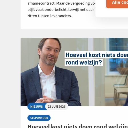
Alle co
afnamecontract. Maar de vergoeding voor geïnjecteerde s
blijft vaak onderbelicht, terwijl net daar aanzienlijke verschi
zitten tussen leveranciers.
NIEUWS
22 JUN 2026
GESPONSORD
Hoeveel kost niets doen rond welzij