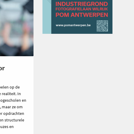
or
pelen op de
ealiteit. In
hogescholen en
n, maar ze om
ier opdrachten
en structurele
euzes en