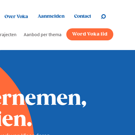
Aanmelden
Contact
Over Voka
rajecten
Aanbod per thema
Word Voka lid
ernemen,
en.