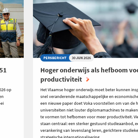
PERSBERICHT
30 JUN 2026
151
Hoger onderwijs als hefboom vo
productiviteit
026 op
Het Vlaamse hoger onderwijs moet beter kunnen ins
den
snel veranderende maatschappelijke en economische r
ei
een nieuwe paper doet Voka voorstellen om van de 
universiteiten niet louter diplomamachines te make
te vormen tot hefbomen voor meer productiviteit. V
staan centraal: een sterker gestuurd studieaanbod, e
verankering van levenslang leren, gerichtere studiek
strategische internationalisering.