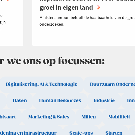
groei in eigen land
n
re
Minister Jambon belooft de haalbaarheid van de groe
zijn
onderzoeken.
e
ar we ons op focussen:
Digitalisering, AI & Technologie
Duurzaam Ondern
Haven
Human Resources
Industrie
Inn
htvaart
Marketing & Sales
Milieu
Mobiliteit
rdening en Infrastructuur
Scale-ups
Starten