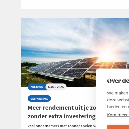
Over de
NIEUWS
6 JUL 2026
We maken g
deze websi
GESPONSORD
Meer rendement uit je zonnepanelen
bieden en 
Kom meer 
zonder extra investering
Veel ondernemers met zonnepanelen vergelijken zorgvuld