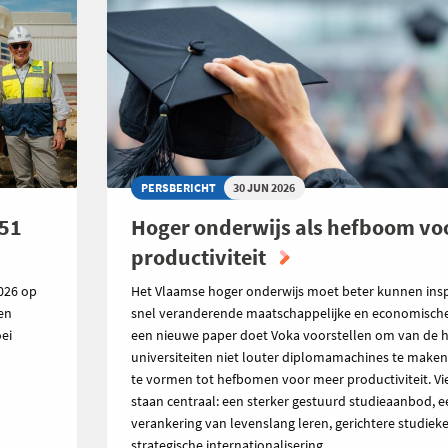
PERSBERICHT
30 JUN 2026
151
Hoger onderwijs als hefboom vo
productiviteit
026 op
Het Vlaamse hoger onderwijs moet beter kunnen ins
den
snel veranderende maatschappelijke en economische r
ei
een nieuwe paper doet Voka voorstellen om van de 
universiteiten niet louter diplomamachines te make
te vormen tot hefbomen voor meer productiviteit. V
staan centraal: een sterker gestuurd studieaanbod, e
verankering van levenslang leren, gerichtere studiek
strategische internationalisering.