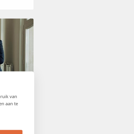
ruik van
en aan te
 een tekort aan
omie belast,