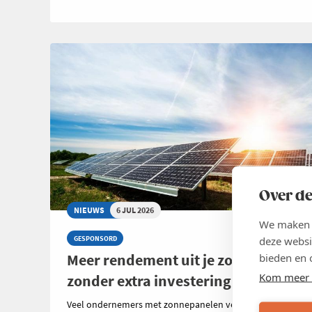
Over de
NIEUWS
6 JUL 2026
We maken g
deze websi
GESPONSORD
Meer rendement uit je zonnepanelen
bieden en 
Kom meer 
zonder extra investering
Veel ondernemers met zonnepanelen vergelijken zorgvuld