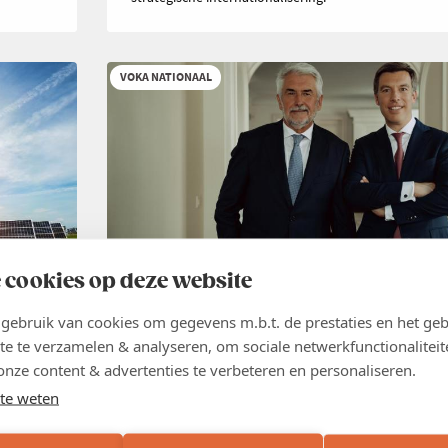
VOKA NATIONAAL
 cookies op deze website
NIEUWS
26 JUN 2026
ebruik van cookies om gegevens m.b.t. de prestaties en het geb
Groei creëer je niet met nieuwe
te te verzamelen & analyseren, om sociale netwerkfunctionaliteit
belastingen
,
onze content & advertenties te verbeteren en personaliseren.
te weten
België heeft geen tekort aan belastingen. België heeft
groei. Elke maatregel die die groei afremt en de econ
ig hun