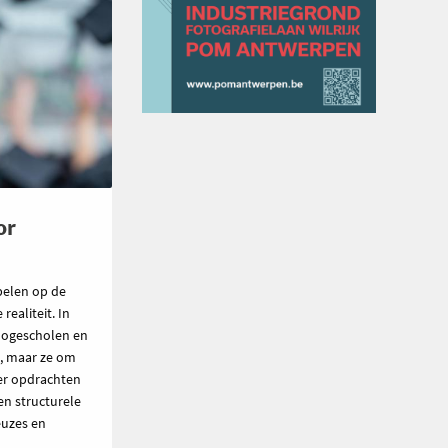
or
pelen op de
ealiteit. In
hogescholen en
n, maar ze om
ier opdrachten
en structurele
euzes en