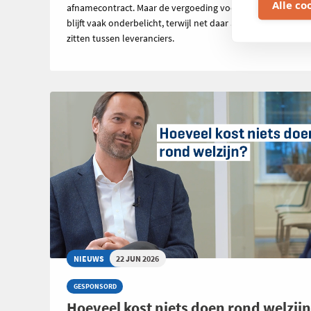
Alle co
afnamecontract. Maar de vergoeding voor geïnjecteerde s
blijft vaak onderbelicht, terwijl net daar aanzienlijke verschi
zitten tussen leveranciers.
NIEUWS
22 JUN 2026
GESPONSORD
Hoeveel kost niets doen rond welzij