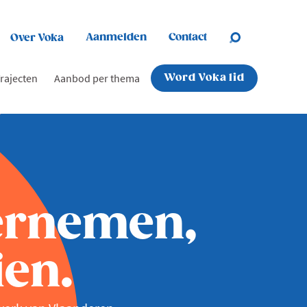
Aanmelden
Contact
Over Voka
rajecten
Aanbod per thema
Word Voka lid
ernemen,
en.