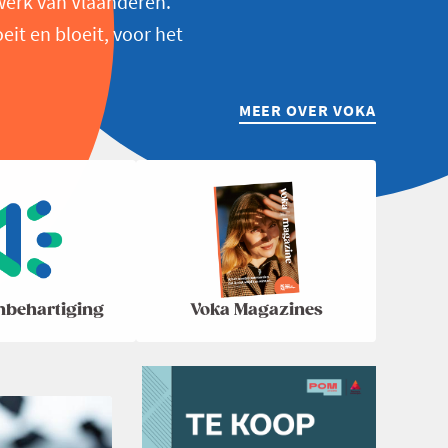
werk van Vlaanderen.
t en bloeit, voor het
MEER OVER VOKA
nbehartiging
Voka Magazines