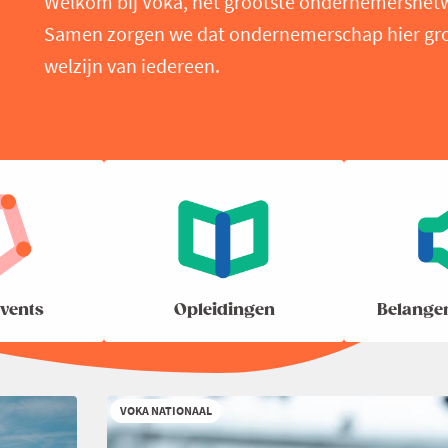
Welkom bij Voka, het grootste ondernemersnet
Samen zorgen we dat ondernemerschap hier groei
welzijn van iedereen.
vents
Opleidingen
Belange
VOKA NATIONAAL