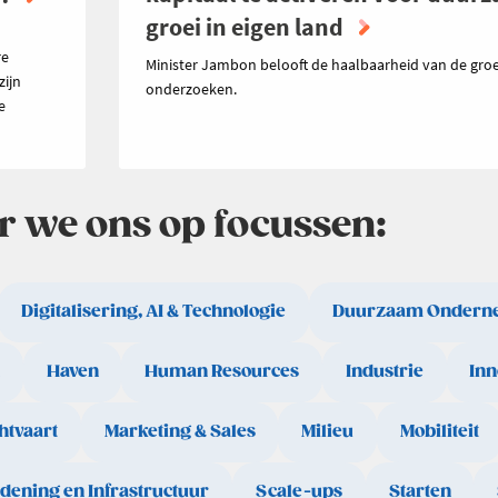
groei in eigen land
n
re
Minister Jambon belooft de haalbaarheid van de groe
zijn
onderzoeken.
e
ar we ons op focussen:
Digitalisering, AI & Technologie
Duurzaam Ondern
Haven
Human Resources
Industrie
Inn
htvaart
Marketing & Sales
Milieu
Mobiliteit
rdening en Infrastructuur
Scale-ups
Starten