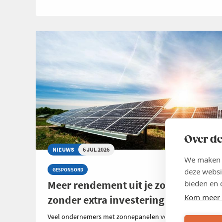
Over de
NIEUWS
6 JUL 2026
We maken g
deze websi
GESPONSORD
Meer rendement uit je zonnepanelen
bieden en 
Kom meer 
zonder extra investering
Veel ondernemers met zonnepanelen vergelijken zorgvuld