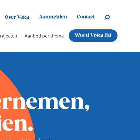
Aanmelden
Contact
Over Voka
rajecten
Aanbod per thema
Word Voka lid
ernemen,
en.