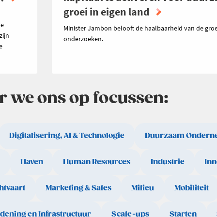
groei in eigen land
n
re
Minister Jambon belooft de haalbaarheid van de groe
zijn
onderzoeken.
e
ar we ons op focussen:
Digitalisering, AI & Technologie
Duurzaam Ondern
Haven
Human Resources
Industrie
Inn
htvaart
Marketing & Sales
Milieu
Mobiliteit
rdening en Infrastructuur
Scale-ups
Starten