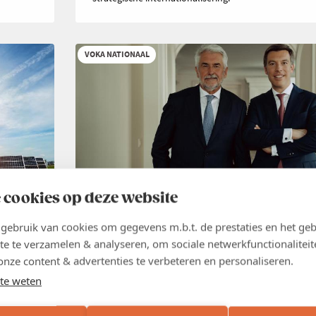
VOKA NATIONAAL
 cookies op deze website
NIEUWS
26 JUN 2026
ebruik van cookies om gegevens m.b.t. de prestaties en het geb
Groei creëer je niet met nieuwe
te te verzamelen & analyseren, om sociale netwerkfunctionaliteit
belastingen
,
onze content & advertenties te verbeteren en personaliseren.
te weten
België heeft geen tekort aan belastingen. België heeft
groei. Elke maatregel die die groei afremt en de econ
ig hun