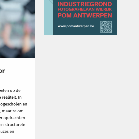
or
pelen op de
ealiteit. In
hogescholen en
n, maar ze om
ier opdrachten
en structurele
euzes en