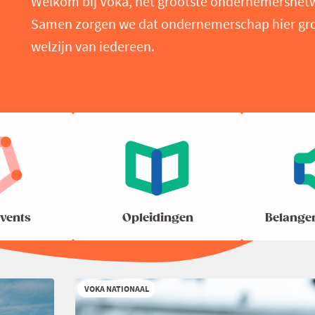
Welkom bij Voka, het grootste ondernemersnet
Samen zorgen we dat ondernemerschap hier groei
welzijn van iedereen.
vents
Opleidingen
Belange
VOKA NATIONAAL