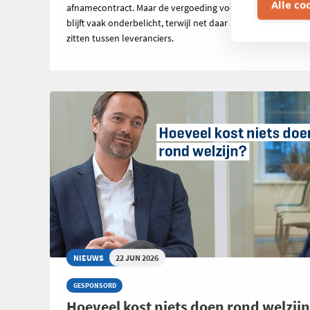
Alle co
afnamecontract. Maar de vergoeding voor geïnjecteerde s
blijft vaak onderbelicht, terwijl net daar aanzienlijke verschi
zitten tussen leveranciers.
NIEUWS
22 JUN 2026
GESPONSORD
Hoeveel kost niets doen rond welzij