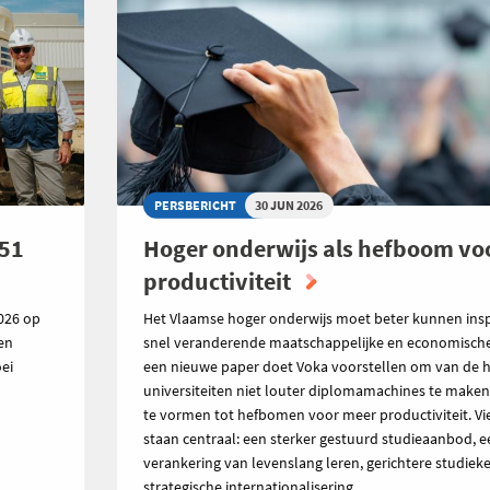
PERSBERICHT
30 JUN 2026
151
Hoger onderwijs als hefboom vo
productiviteit
026 op
Het Vlaamse hoger onderwijs moet beter kunnen ins
den
snel veranderende maatschappelijke en economische r
ei
een nieuwe paper doet Voka voorstellen om van de 
universiteiten niet louter diplomamachines te make
te vormen tot hefbomen voor meer productiviteit. V
staan centraal: een sterker gestuurd studieaanbod, e
verankering van levenslang leren, gerichtere studiek
strategische internationalisering.