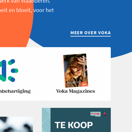
werk van Vlaanderen.
t en bloeit, voor het
MEER OVER VOKA
nbehartiging
Voka Magazines