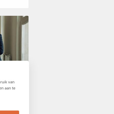
ruik van
en aan te
 een tekort aan
omie belast,