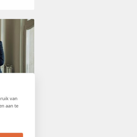
ruik van
en aan te
 een tekort aan
omie belast,