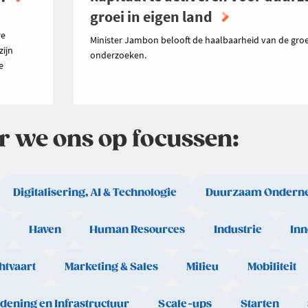
groei in eigen land
n
re
Minister Jambon belooft de haalbaarheid van de groe
zijn
onderzoeken.
e
ar we ons op focussen:
Digitalisering, AI & Technologie
Duurzaam Ondern
Haven
Human Resources
Industrie
Inn
htvaart
Marketing & Sales
Milieu
Mobiliteit
rdening en Infrastructuur
Scale-ups
Starten