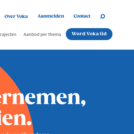
Aanmelden
Contact
Over Voka
rajecten
Aanbod per thema
Word Voka lid
ernemen,
en.