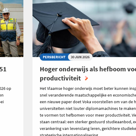
PERSBERICHT
30 JUN 2026
151
Hoger onderwijs als hefboom vo
productiviteit
026 op
Het Vlaamse hoger onderwijs moet beter kunnen ins
den
snel veranderende maatschappelijke en economische r
ei
een nieuwe paper doet Voka voorstellen om van de 
universiteiten niet louter diplomamachines te make
te vormen tot hefbomen voor meer productiviteit. V
staan centraal: een sterker gestuurd studieaanbod, e
verankering van levenslang leren, gerichtere studiek
strategische internationalisering.