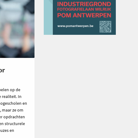
or
pelen op de
ealiteit. In
hogescholen en
n, maar ze om
ier opdrachten
en structurele
euzes en