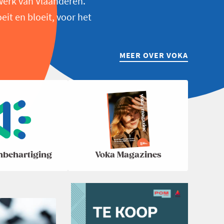
werk van Vlaanderen.
t en bloeit, voor het
MEER OVER VOKA
nbehartiging
Voka Magazines