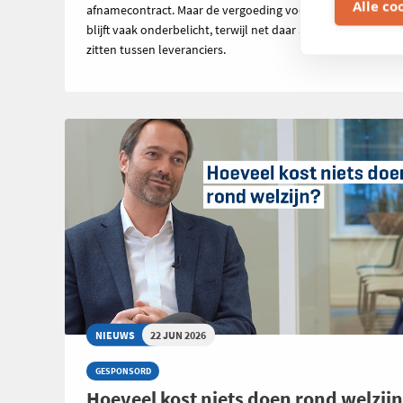
Alle co
afnamecontract. Maar de vergoeding voor geïnjecteerde s
blijft vaak onderbelicht, terwijl net daar aanzienlijke verschi
zitten tussen leveranciers.
NIEUWS
22 JUN 2026
GESPONSORD
Hoeveel kost niets doen rond welzij