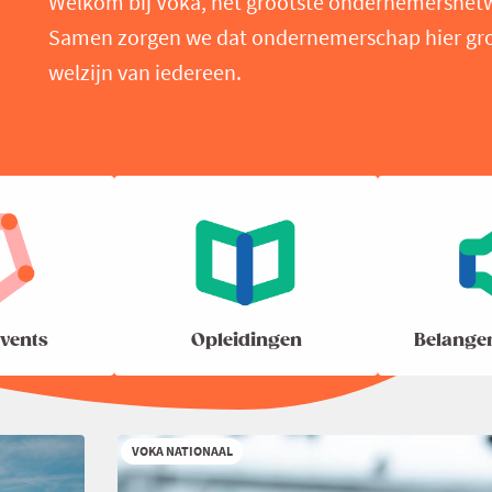
Welkom bij Voka, het grootste ondernemersnet
Samen zorgen we dat ondernemerschap hier groei
welzijn van iedereen.
vents
Opleidingen
Belange
VOKA NATIONAAL