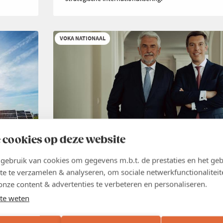
VOKA NATIONAAL
 cookies op deze website
NIEUWS
26 JUN 2026
ebruik van cookies om gegevens m.b.t. de prestaties en het geb
Groei creëer je niet met nieuwe
te te verzamelen & analyseren, om sociale netwerkfunctionaliteit
belastingen
,
onze content & advertenties te verbeteren en personaliseren.
te weten
België heeft geen tekort aan belastingen. België heeft
groei. Elke maatregel die die groei afremt en de econ
ig hun