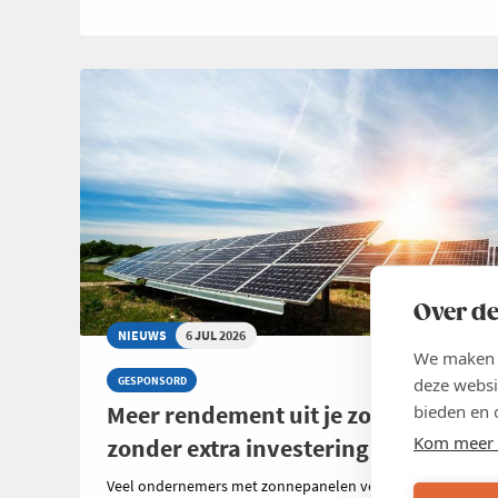
Over de
NIEUWS
6 JUL 2026
We maken g
deze websi
GESPONSORD
Meer rendement uit je zonnepanelen
bieden en 
Kom meer 
zonder extra investering
Veel ondernemers met zonnepanelen vergelijken zorgvuld