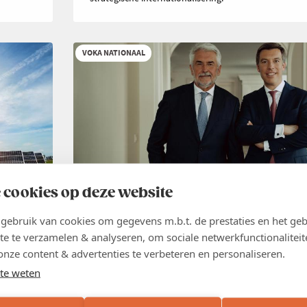
VOKA NATIONAAL
 cookies op deze website
NIEUWS
26 JUN 2026
ebruik van cookies om gegevens m.b.t. de prestaties en het geb
Groei creëer je niet met nieuwe
te te verzamelen & analyseren, om sociale netwerkfunctionaliteit
belastingen
,
onze content & advertenties te verbeteren en personaliseren.
te weten
België heeft geen tekort aan belastingen. België heeft
groei. Elke maatregel die die groei afremt en de econ
ig hun