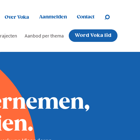
Aanmelden
Contact
Over Voka
rajecten
Aanbod per thema
Word Voka lid
ernemen,
en.