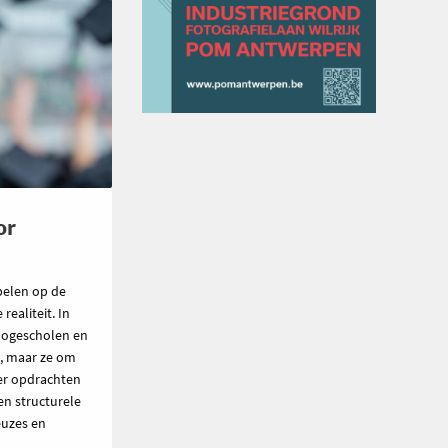
or
pelen op de
ealiteit. In
hogescholen en
n, maar ze om
ier opdrachten
en structurele
euzes en