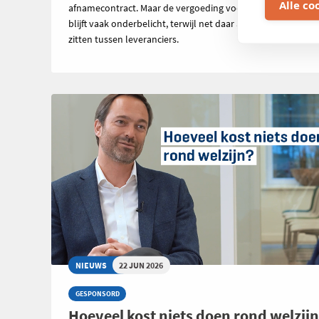
Alle co
afnamecontract. Maar de vergoeding voor geïnjecteerde s
blijft vaak onderbelicht, terwijl net daar aanzienlijke verschi
zitten tussen leveranciers.
NIEUWS
22 JUN 2026
GESPONSORD
Hoeveel kost niets doen rond welzij