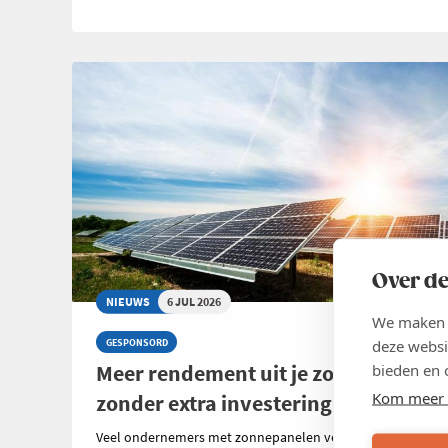
Over de
NIEUWS
6 JUL 2026
We maken g
deze websi
GESPONSORD
Meer rendement uit je zonnepanelen
bieden en 
Kom meer 
zonder extra investering
Veel ondernemers met zonnepanelen vergelijken zorgvuld