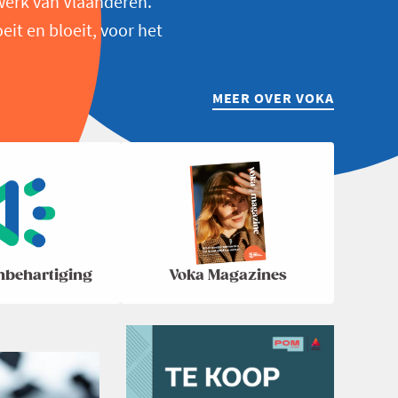
werk van Vlaanderen.
t en bloeit, voor het
MEER OVER VOKA
nbehartiging
Voka Magazines