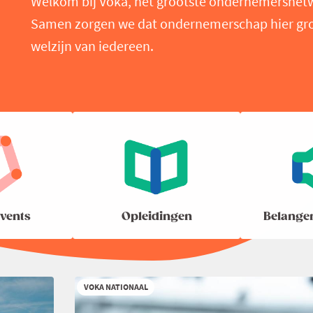
Welkom bij Voka, het grootste ondernemersnet
Samen zorgen we dat ondernemerschap hier groei
welzijn van iedereen.
vents
Opleidingen
Belange
VOKA NATIONAAL