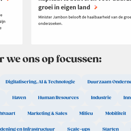
groei in eigen land
n
re
Minister Jambon belooft de haalbaarheid van de groe
zijn
onderzoeken.
e
ar we ons op focussen:
Digitalisering, AI & Technologie
Duurzaam Ondern
Haven
Human Resources
Industrie
Inn
htvaart
Marketing & Sales
Milieu
Mobiliteit
rdening en Infrastructuur
Scale-ups
Starten