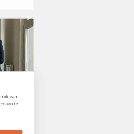
ruik van
en aan te
 een tekort aan
omie belast,