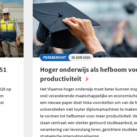
PERSBERICHT
30 JUN 2026
151
Hoger onderwijs als hefboom vo
productiviteit
026 op
Het Vlaamse hoger onderwijs moet beter kunnen ins
den
snel veranderende maatschappelijke en economische r
ei
een nieuwe paper doet Voka voorstellen om van de 
universiteiten niet louter diplomamachines te make
te vormen tot hefbomen voor meer productiviteit. V
staan centraal: een sterker gestuurd studieaanbod, e
verankering van levenslang leren, gerichtere studiek
strategische internationalisering.